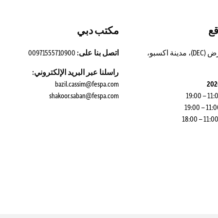
قع
مكتب دبي
00971555710900
اتصل بنا على:
مركز دبي للمعارض (DEC)، مدينة اكسبو،
راسلنا عبر البريد الإلكتروني:
bazil.cassim@fespa.com
shakoor.saban@fespa.com