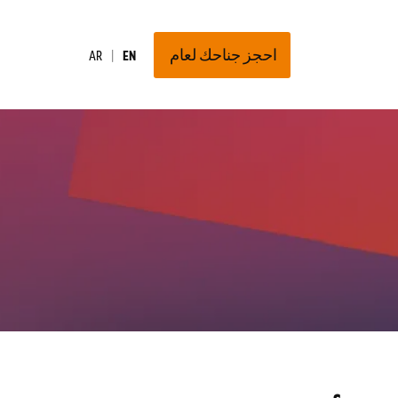
احجز جناحك لعام
AR
EN