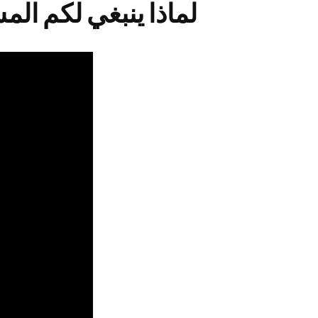
لماذا ينبغي لكم الم