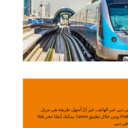
دبي عبر الهاتف، غير أنّ أسهل طريقة هي تنزيل
تطبيقات Careem أو Uber أو S’hail ومن خلال تطبيق Careem يمكنك أيضًا حجز Hala