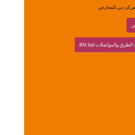
 مركز دبي للمعارض
ض
رق والمواصلات (RTA Taxi)