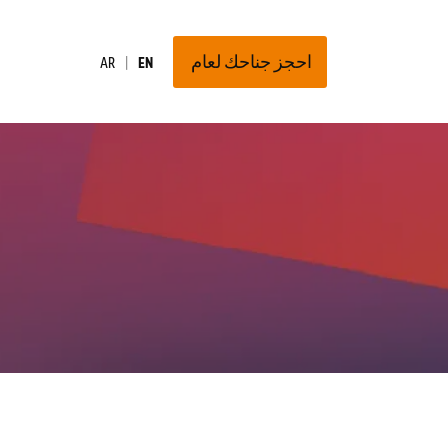
احجز جناحك لعام
AR
EN