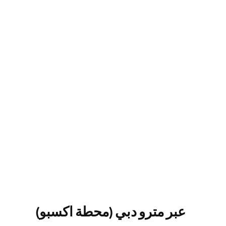
عبر مترو دبي (محطة اكسبو)