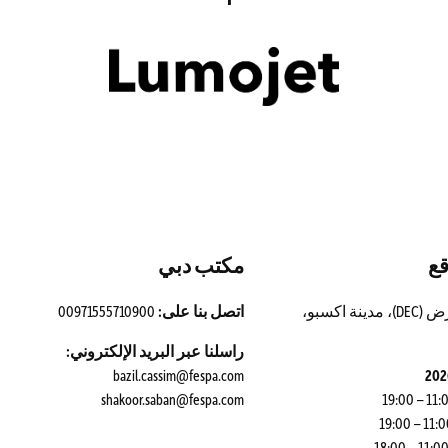
قع
مكتب دبي
مركز دبي للمعارض (DEC)، مدينة اكسبو،
اتصل بنا على:
00971555710900
راسلنا عبر البريد الإلكتروني:
bazil.cassim@fespa.com
shakoor.saban@fespa.com