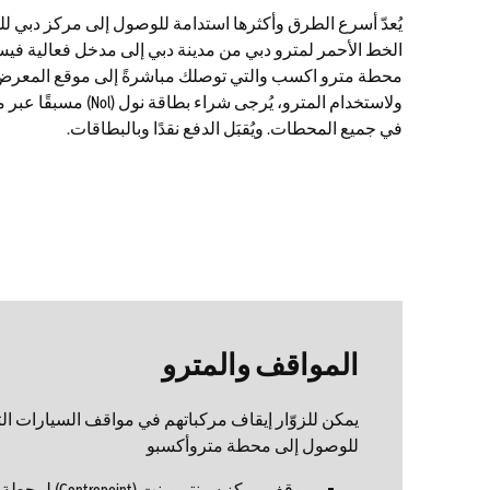
يُعدّ أسرع الطرق وأكثرها استدامة للوصول إلى مركز دبي للم
الخط الأحمر لمترو دبي من مدينة دبي إلى مدخل فعالية في
محطة مترو اكسب والتي توصلك مباشرةً إلى موقع المعرض
ولاستخدام المترو، يُرجى شرا
في جميع المحطات. ويُقبَل الدفع نقدًا وبالبطاقات.
المواقف والمترو
يمكن للزوّار إيقاف مركباتهم في مواقف السيارات الت
للوصول إلى محطة متروأكسبو
موقف مركز سينتربوينت (Centrepoint) لمحطة المترو